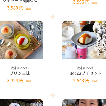
ジェラート6個BOX
3,996 円
（税込）
3,980 円
（税込）
牧家(Bocca)
牧家(Bocca)
プリン三昧
Boccaプチセット
3,324 円
2,543 円
（税込）
（税込）