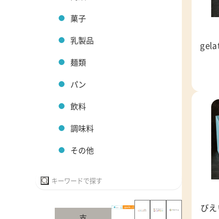
菓子
乳製品
gel
麺類
パン
飲料
調味料
その他
びえ
支