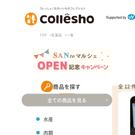
TOP
乳製品
一覧
商品を探す
全 12 
全ての商品を見る
水産
肉類