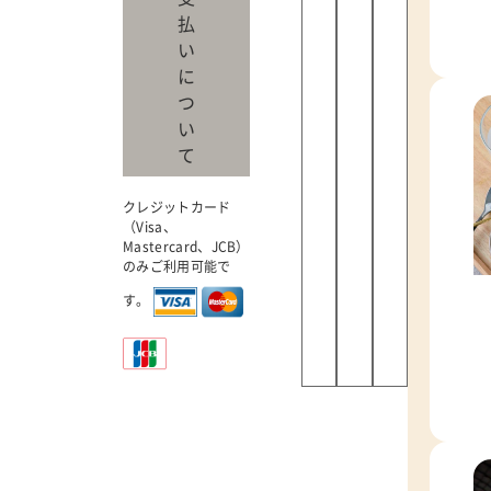
払
い
に
つ
い
て
クレジットカード
（Visa、
Mastercard、JCB）
のみご利用可能で
す。