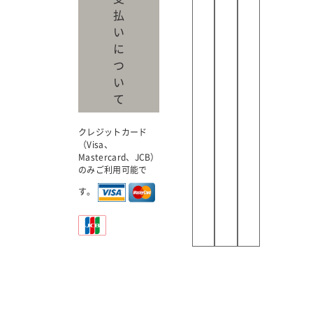
払
い
に
つ
い
て
クレジットカード
（Visa、
Mastercard、JCB）
のみご利用可能で
す。