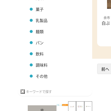
菓子
余市
乳製品
白ぶ
麺類
パン
飲料
調味料
前へ
その他
支