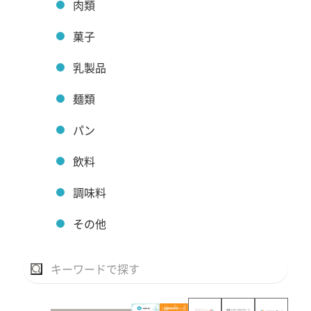
肉類
菓子
乳製品
麺類
パン
飲料
調味料
その他