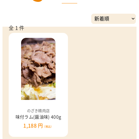
全 1 件
のざき精肉店
味付ラム(醤油味) 400g
1,188 円
（税込）