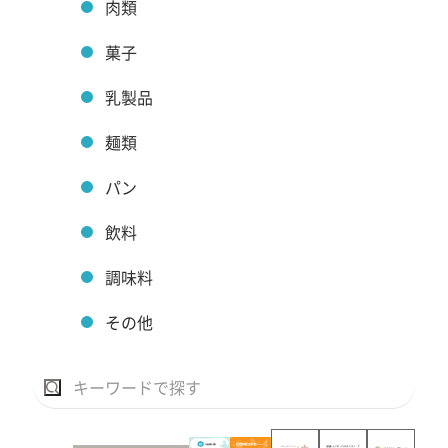
肉類
菓子
乳製品
麺類
パン
飲料
調味料
その他