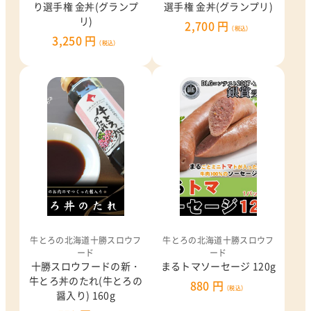
り選手権 金丼(グランプ
選手権 金丼(グランプリ)
リ)
2,700 円
（税込）
3,250 円
（税込）
牛とろの北海道十勝スロウフ
牛とろの北海道十勝スロウフ
ード
ード
十勝スロウフードの新・
まるトマソーセージ 120g
牛とろ丼のたれ(牛とろの
880 円
（税込）
醤入り) 160g