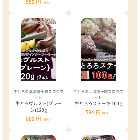
550 円
（税込）
牛とろの北海道十勝スロウフ
牛とろの北海道十勝スロウフ
ード
ード
牛とろヴルスト(プレー
牛とろろステーキ 100g
ン)120g
594 円
（税込）
880 円
（税込）