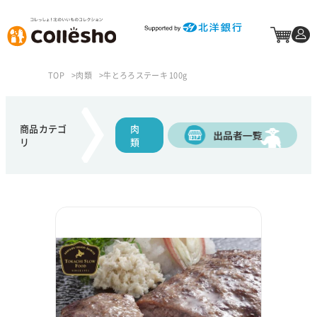
TOP
肉類
牛とろろステーキ 100g
商品カテゴ
肉
リ
類