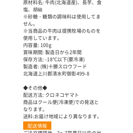
原材料名: 牛肉(北海道産)、長芋、食
塩、胡椒
※砂糖・糖類の調味料は使用してま
せん。
※当商品の牛肉は提携牧場のものを
使用しています。
内容量: 100g
賞味期間: 製造日から2年間
保存方法: -18℃以下(要冷凍)
製造者: (株)十勝スロウフード
北海道上川郡清水町御影499-8
◆その他◆
配送方法: クロネコヤマト
商品はクール便(冷凍便)での発送と
なります。
送料:お届け地域により異なります。
配送情報
ご注文確認後、3～7営業日以内の出