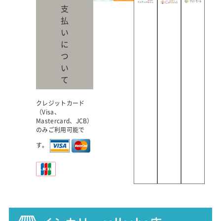
支
払
い
に
つ
い
て
クレジットカード
（Visa、
Mastercard、JCB）
のみご利用可能で
す。