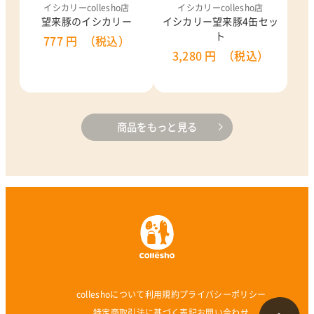
イシカリーcollesho店
イシカリーcollesho店
望来豚のイシカリー
イシカリー望来豚4缶セッ
ト
777 円
（税込）
3,280 円
（税込）
商品をもっと見る
colleshoについて
利用規約
プライバシーポリシー
特定商取引法に基づく表記
お問い合わせ