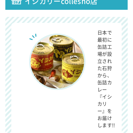
イシカリーcollesho店
日本で
最初に
缶詰工
場が設
立され
た石狩
から、
缶詰カ
レー
『イシ
カリ
ー』を
お届け
します!!