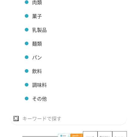
肉類
菓子
乳製品
麺類
パン
飲料
調味料
その他