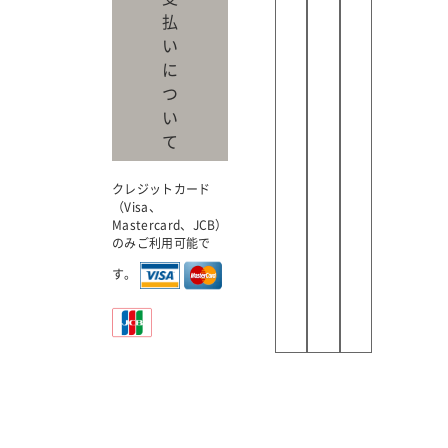
払
い
に
つ
い
て
クレジットカード
（Visa、
Mastercard、JCB）
のみご利用可能で
す。