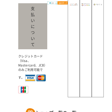
支
払
い
に
つ
い
て
クレジットカード
（Visa、
Mastercard、JCB）
のみご利用可能で
す。