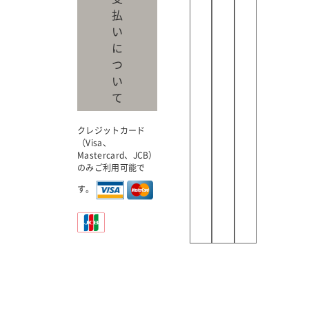
払
い
に
つ
い
て
クレジットカード
（Visa、
Mastercard、JCB）
のみご利用可能で
す。