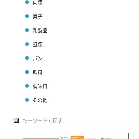
肉類
菓子
乳製品
麺類
パン
飲料
調味料
その他