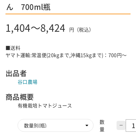
ん 700ml瓶
1,404～8,424
円（税込）
■送料
ヤマト運輸:常温便(20kgまで,沖縄15kgまで)：700円～
出品者
谷口農場
商品概要
有機栽培トマトジュース
数
量