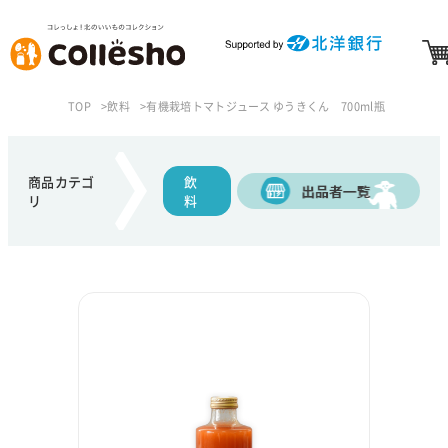
TOP
飲料
有機栽培トマトジュース ゆうきくん 700ml瓶
商品カテゴ
飲
リ
料