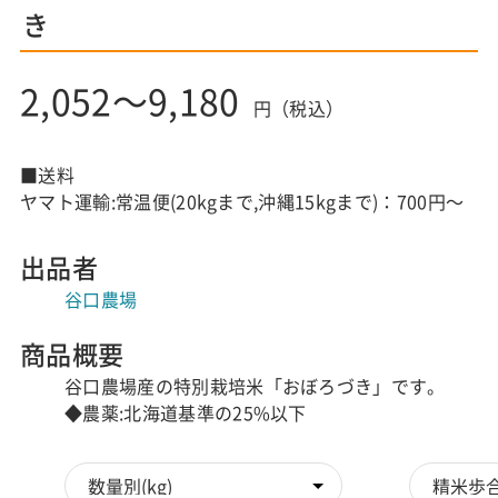
き
2,052～9,180
円（税込）
■送料
ヤマト運輸:常温便(20kgまで,沖縄15kgまで)：700円～
出品者
谷口農場
商品概要
谷口農場産の特別栽培米「おぼろづき」です。
◆農薬:北海道基準の25%以下