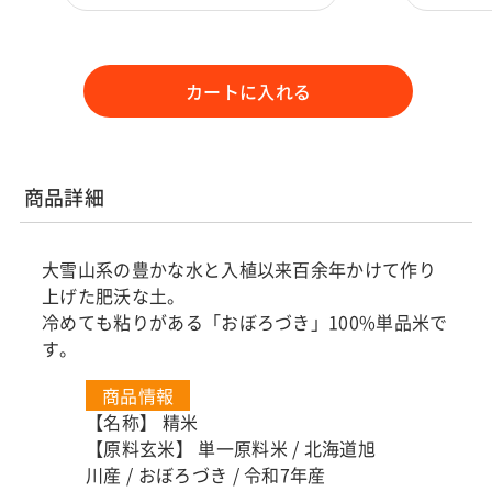
カートに入れる
商品詳細
大雪山系の豊かな水と入植以来百余年かけて作り
上げた肥沃な土。
冷めても粘りがある「おぼろづき」100%単品米で
す。
商品情報
【名称】 精米
【原料玄米】 単一原料米 / 北海道旭
川産 / おぼろづき / 令和7年産