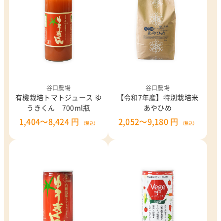
谷口農場
谷口農場
有機栽培トマトジュース ゆ
【令和7年産】特別栽培米
うきくん 700ml瓶
あやひめ
1,404～8,424 円
2,052～9,180 円
（税込）
（税込）