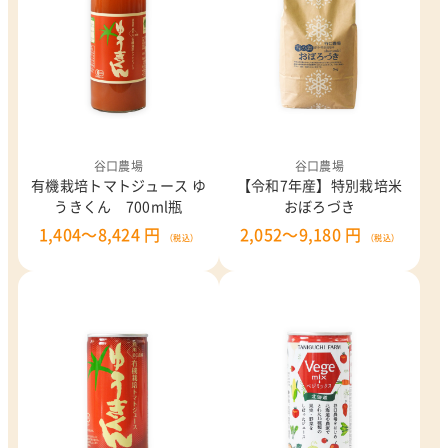
谷口農場
谷口農場
有機栽培トマトジュース ゆ
【令和7年産】特別栽培米
うきくん 700ml瓶
おぼろづき
1,404～8,424 円
2,052～9,180 円
（税込）
（税込）