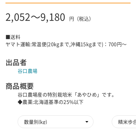
2,052～9,180
円（税込）
■送料
ヤマト運輸:常温便(20kgまで,沖縄15kgまで)：700円～
出品者
谷口農場
商品概要
谷口農場産の特別栽培米「あやひめ」です。
◆農薬:北海道基準の25%以下