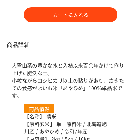
カートに入れる
商品詳細
大雪山系の豊かな水と入植以来百余年かけて作り
上げた肥沃な土。
小粒ながらコシヒカリ以上の粘りがあり、炊きた
ての食感がよいお米「あやひめ」100%単品米で
す。
商品情報
【名称】 精米
【原料玄米】 単一原料米 / 北海道旭
川産 / あやひめ / 令和7年産
【内容量】 2kg / 5kg / 10kg​