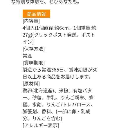
な特別な体験を、ぜひあなたも。
商品情報
[内容量]
4個入(1個直径:約6cm、1個重量:約
27g)(クリックポスト発送。ポスト
イン)
[保存方法]
常温
[賞味期限]
製造から常温365日、賞味期限が30
日以上ある商品をお届けします。
[原材料]
鶏卵(北海道産)、米粉、有塩バタ
ー、砂糖、牛乳、りんご粉末、蜂
蜜、水飴、りんご/トレハロース、
膨張剤、香料、(一部に卵・乳成
分、りんごを含む)
[アレルギー表示]