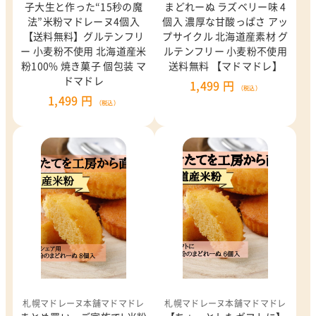
子大生と作った“15秒の魔
まどれーぬ ラズベリー味 4
法”米粉マドレーヌ4個入
個入 濃厚な甘酸っぱさ アッ
【送料無料】グルテンフリ
プサイクル 北海道産素材 グ
ー 小麦粉不使用 北海道産米
ルテンフリー 小麦粉不使用
粉100% 焼き菓子 個包装 マ
送料無料 【マドマドレ】
ドマドレ
1,499 円
（税込）
1,499 円
（税込）
札幌マドレーヌ本舗マドマドレ
札幌マドレーヌ本舗マドマドレ