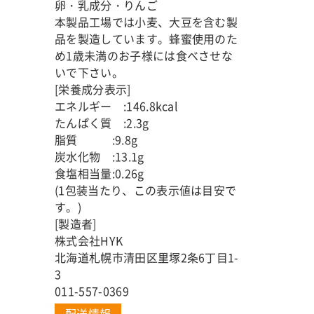
卵・乳成分・りんご
本製品工場では小麦、大豆を含む製
品を製造しています。蜂蜜使用のた
め1歳未満のお子様には食べさせな
いで下さい。
[栄養成分表示]
エネルギー :146.8kcal
たんぱく質 :2.3g
脂質 :9.8g
炭水化物 :13.1g
食塩相当量:0.26g
(1包装当たり、この表示値は目安で
す。)
[製造者]
株式会社HYK
北海道札幌市清田区里塚2条6丁目1-
3
011-557-0369
配送情報