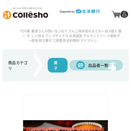
TOP
菓
農家さんの想いをつなぐ りんご味米粉のまどれーぬ 4個入 優
子
しい甘み アップサイクル 北海道産 グルテンフリー 小麦粉不
使用 焼き菓子 工房直送 送料無料 マドマドレ
商品カテゴ
菓
リ
子