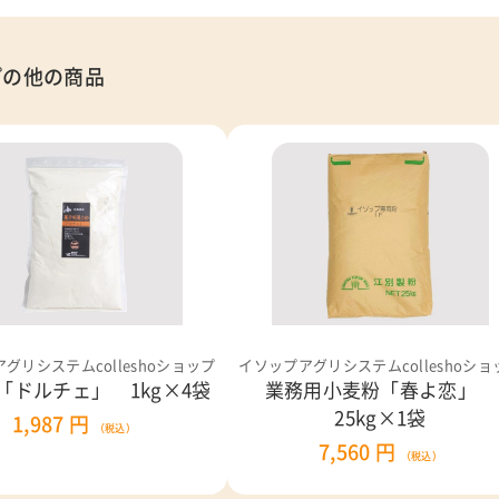
プの他の商品
グリシステムcolleshoショップ
イソップアグリシステムcolleshoショ
「ドルチェ」 1kg×4袋
業務用小麦粉「春よ恋」
25kg×1袋
1,987 円
（税込）
7,560 円
（税込）