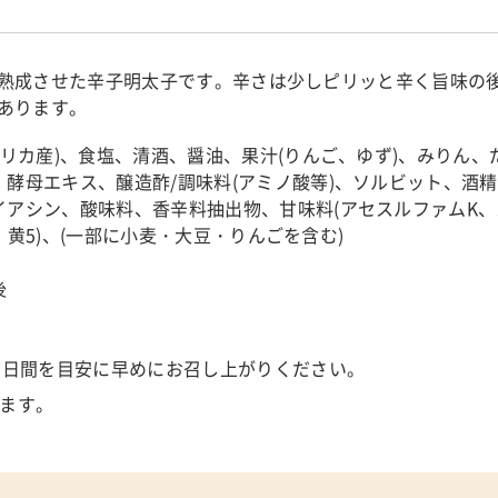
熟成させた辛子明太子です。辛さは少しピリッと辛く旨味の
あります。
メリカ産)、食塩、清酒、醤油、果汁(りんご、ゆず)、みりん、
酵母エキス、醸造酢/調味料(アミノ酸等)、ソルビット、酒精、
アシン、酸味料、香辛料抽出物、甘味料(アセスルファムK、
2、黄5)、(一部に小麦・大豆・りんごを含む)
後
7日間を目安に早めにお召し上がりください。
します。