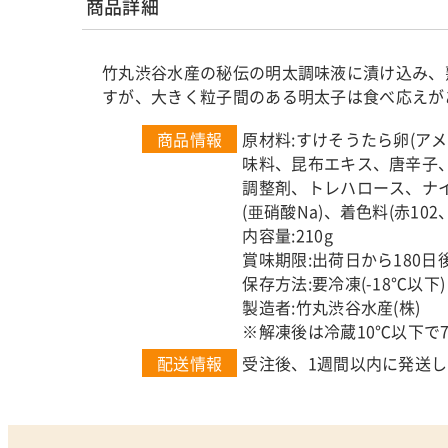
商品詳細
竹丸渋谷水産の秘伝の明太調味液に漬け込み、
すが、大きく粒子間のある明太子は食べ応えが
商品情報
原材料:すけそうたら卵(ア
味料、昆布エキス、唐辛子、
調整剤、トレハロース、ナイ
(亜硝酸Na)、着色料(赤10
内容量:210g
賞味期限:出荷日から180日
保存方法:要冷凍(-18℃以下)
製造者:竹丸渋谷水産(株)
※解凍後は冷蔵10℃以下で
配送情報
受注後、1週間以内に発送