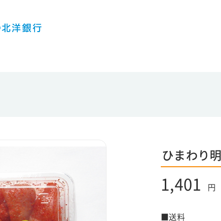
ひまわり
1,401
円
■送料