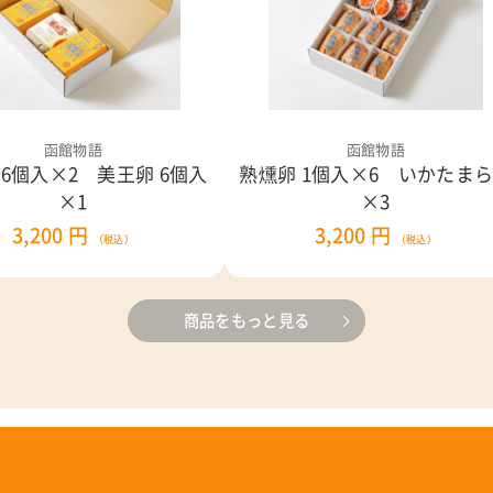
函館物語
函館物語
 6個入×2 美王卵 6個入
熟燻卵 1個入×6 いかたま
×1
×3
3,200 円
3,200 円
（税込）
（税込）
商品をもっと見る