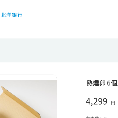
熟燻卵 6
4,299
円