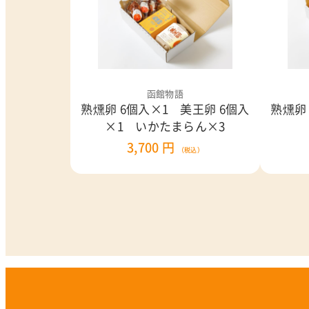
函館物語
熟燻卵 6個入×1 美王卵 6個入
熟燻卵
×1 いかたまらん×3
3,700 円
（税込）