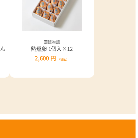
函館物語
らん
熟燻卵 1個入×12
2,600 円
（税込）