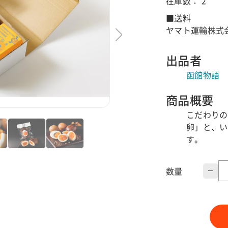
在庫数：
2
■送料
ヤマト運輸株式会
出品者
函館物語
商品概要
こだわりの
卵」と、い
す。
数量