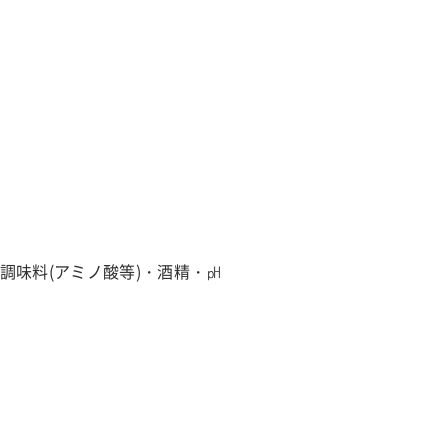
調味料(アミノ酸等)・酒精・㏗