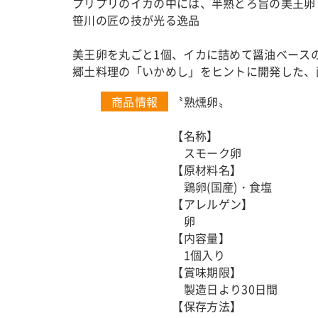
プリプリのイカの中には、半熟とろ旨の美王卵
笹川の匠の技が光る逸品
美王卵を丸ごと1個、イカに詰めて醤油ベース
郷土料理の「いかめし」をヒントに開発した、
商品情報
〝熟燻卵〟
【名称】
スモーク卵
【原材料名】
鶏卵(国産)・食塩
【アレルゲン】
卵
【内容量】
1個入り
【賞味期限】
製造日より30日間
【保存方法】