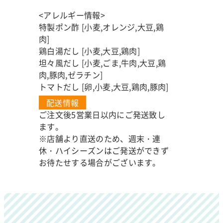
<アレルギー情報>
特製ポン酢 [小麦,オレンジ,大豆,鶏
肉]
鶏白湯だし [小麦,大豆,鶏肉]
坦々風だし [小麦,ごま,牛肉,大豆,鶏
肉,豚肉,ゼラチン]
トマトだし [卵,小麦,大豆,鶏肉,豚肉]
配送情報
ご注文後5営業日以内にご発送致し
ます。
※店舗より直送のため、週末・連
休・ハイシーズンはご発送ができず
お待たせする場合がございます。