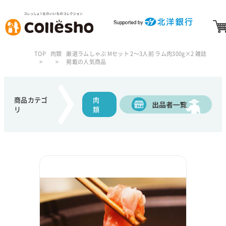
TOP
肉類
厳選ラムしゃぶ Mセット 2～3人前 ラム肉300g×2 雑誌
掲載の人気商品
商品カテゴ
肉
リ
類