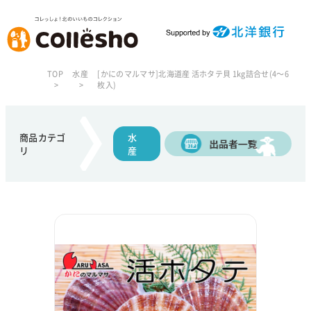
TOP
水産
[かにのマルマサ]北海道産 活ホタテ貝 1kg詰合せ(4～6
枚入)
商品カテゴ
水
リ
産